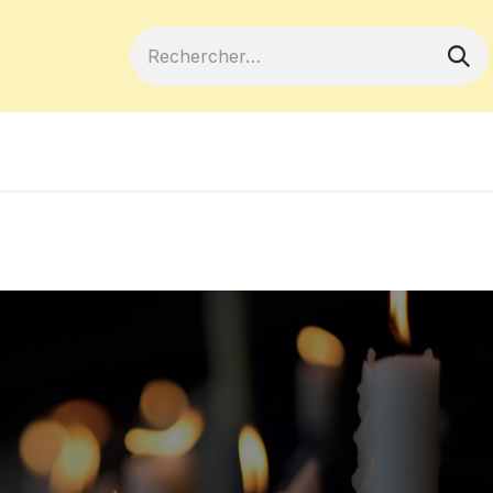
ferts
Devenir membre
Votre coopé