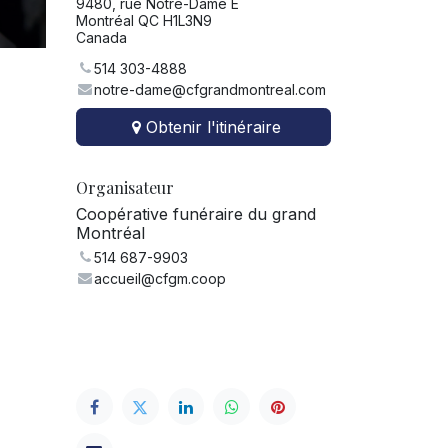
9480, rue Notre-Dame E
Montréal QC H1L3N9
Canada
514 303-4888
notre-dame@cfgrandmontreal.com
Obtenir l'itinéraire
Organisateur
Coopérative funéraire du grand
Montréal
514 687-9903
accueil@cfgm.coop