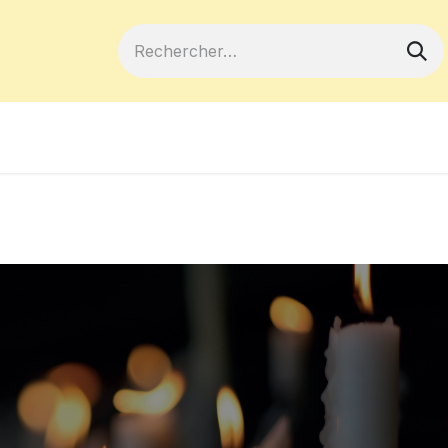
ferts
Devenir membre
Votre coopé