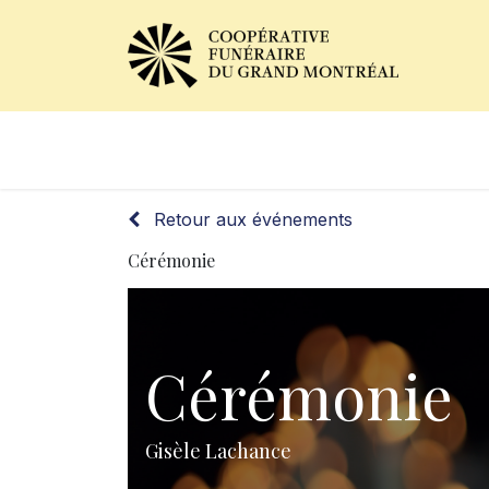
Avis de décès
Services of
Retour aux événements
Cérémonie
Cérémonie
Gisèle Lachance