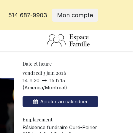
514 687-9903
Mon compte
rative
Date et heure
vendredi 5 juin 2026
14 h 30
15 h 15
(
America/Montreal
)
Ajouter au calendrier
Emplacement
Résidence funéraire Curé-Poirier