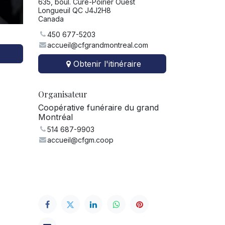
635, boul. Curé-Poirier Ouest
Longueuil QC J4J2H8
Canada
450 677-5203
accueil@cfgrandmontreal.com
Obtenir l'itinéraire
Organisateur
Coopérative funéraire du grand
Montréal
514 687-9903
accueil@cfgm.coop