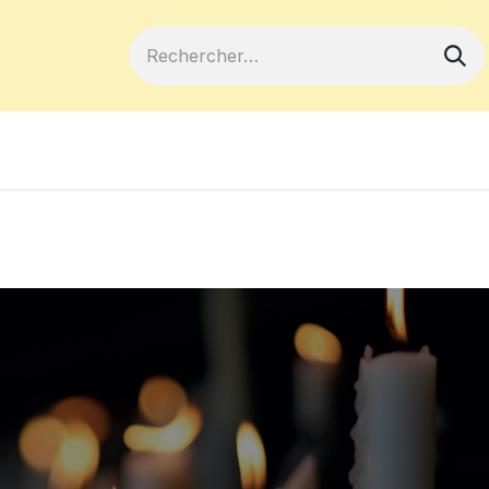
ferts
Devenir membre
Votre coopé