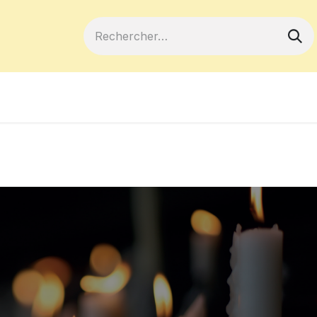
ferts
Devenir membre
Votre coopé