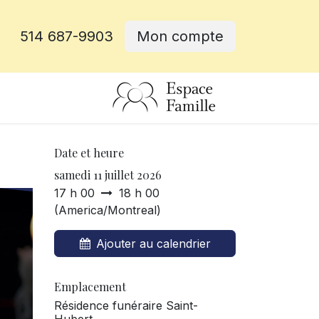
514 687-9903
Mon compte
rative
Date et heure
samedi 11 juillet 2026
17 h 00
18 h 00
(
America/Montreal
)
Ajouter au calendrier
Emplacement
Résidence funéraire Saint-