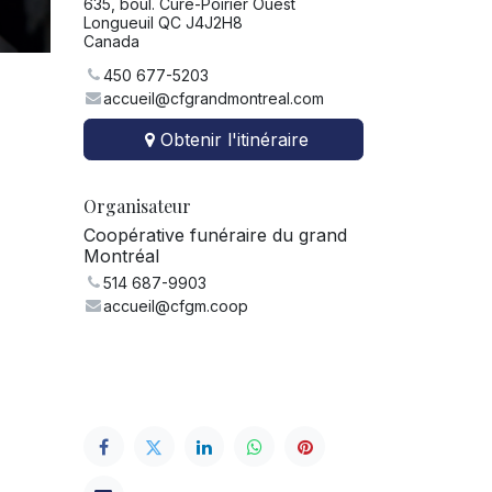
635, boul. Curé-Poirier Ouest
Longueuil QC J4J2H8
Canada
450 677-5203
accueil@cfgrandmontreal.com
Obtenir l'itinéraire
Organisateur
Coopérative funéraire du grand
Montréal
514 687-9903
accueil@cfgm.coop