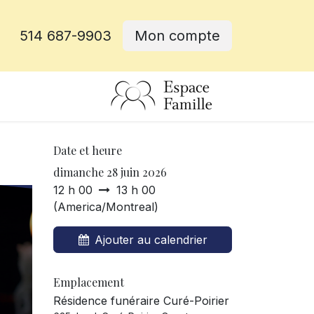
514 687-9903
Mon compte
rative
Date et heure
dimanche 28 juin 2026
12 h 00
13 h 00
(
America/Montreal
)
Ajouter au calendrier
Emplacement
Résidence funéraire Curé-Poirier