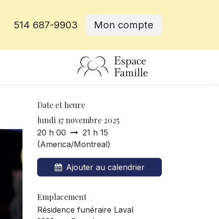
514 687-9903
Mon compte
rative
Date et heure
lundi 17 novembre 2025
20 h 00
21 h 15
(
America/Montreal
)
Ajouter au calendrier
Emplacement
Résidence funéraire Laval