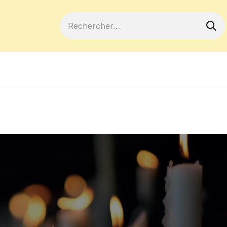
ferts
Devenir membre
Votre coopé