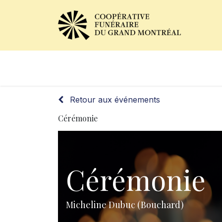
Avis de décès
Services of
Retour aux événements
Cérémonie
Cérémonie
Micheline Dubuc (Bouchard)