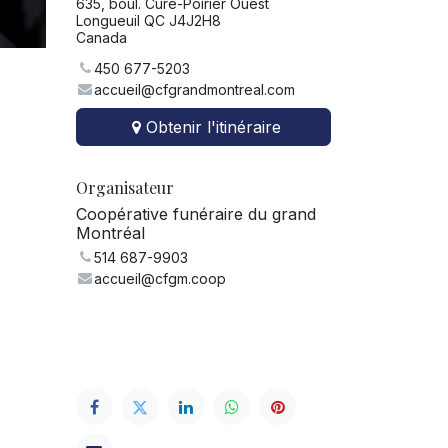
635, boul. Curé-Poirier Ouest
Longueuil QC J4J2H8
Canada
450 677-5203
accueil@cfgrandmontreal.com
Obtenir l'itinéraire
Organisateur
Coopérative funéraire du grand
Montréal
514 687-9903
accueil@cfgm.coop