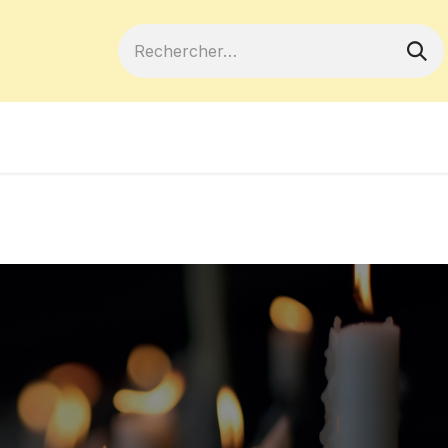
ferts
Devenir membre
Votre coopé