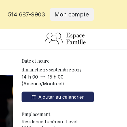
514 687-9903
Mon compte
rative
Date et heure
dimanche 28 septembre 2025
14 h 00
15 h 00
(
America/Montreal
)
Ajouter au calendrier
Emplacement
Résidence funéraire Laval