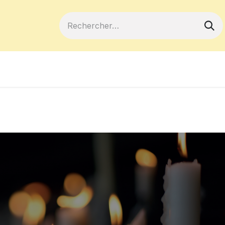
ferts
Devenir membre
Votre coopé