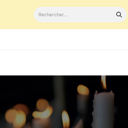
ferts
Devenir membre
Votre coopé