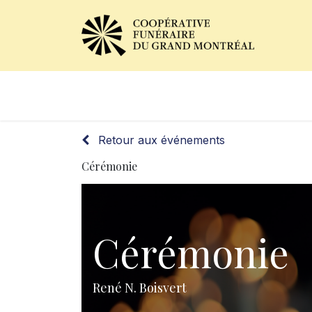
Avis de décès
Services of
Retour aux événements
Cérémonie
Cérémonie
René N. Boisvert