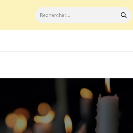
ferts
Devenir membre
Votre coopé