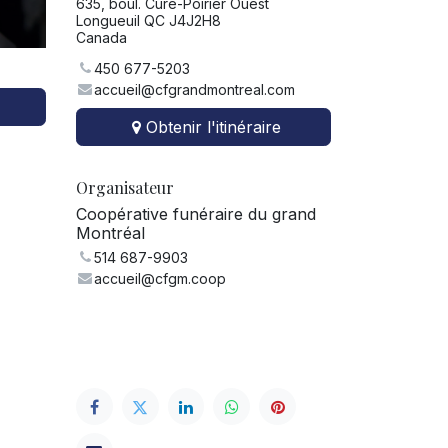
635, boul. Curé-Poirier Ouest
Longueuil QC J4J2H8
Canada
450 677-5203
accueil@cfgrandmontreal.com
Obtenir l'itinéraire
Organisateur
Coopérative funéraire du grand
Montréal
514 687-9903
accueil@cfgm.coop