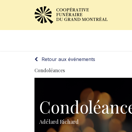
Avis de décès
Services of
Retour aux événements
Condoléances
Condoléanc
Adélard Richard