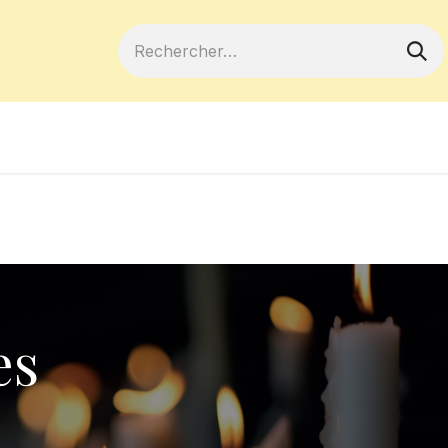
ferts
Devenir membre
Votre coopé
es