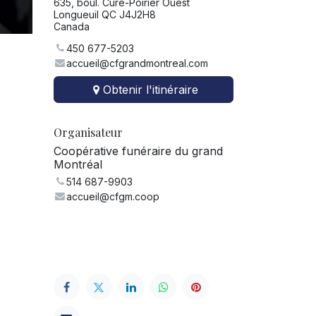
635, boul. Curé-Poirier Ouest
Longueuil QC J4J2H8
Canada
450 677-5203
accueil@cfgrandmontreal.com
Obtenir l'itinéraire
Organisateur
Coopérative funéraire du grand
Montréal
514 687-9903
accueil@cfgm.coop