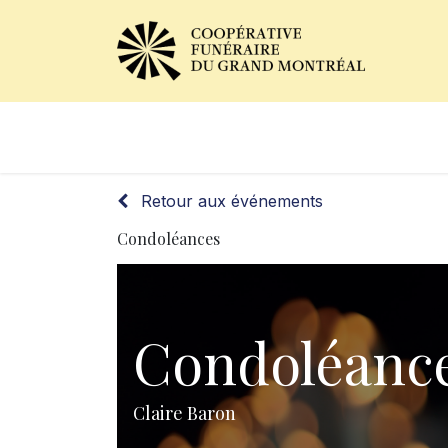
Avis de décès
Services of
Retour aux événements
Condoléances
Condoléanc
Claire Baron