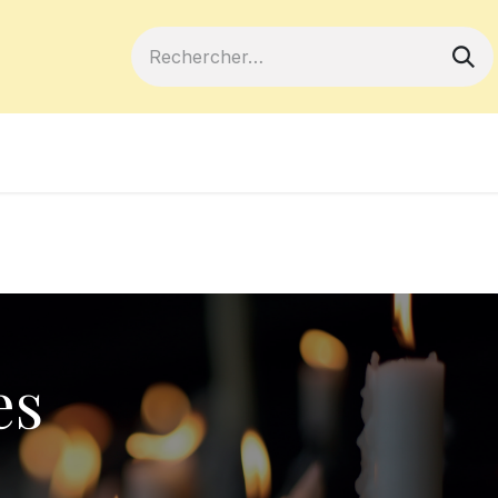
ferts
Devenir membre
Votre coopé
es