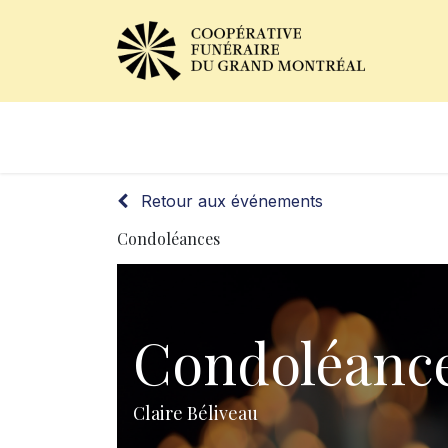
Avis de décès
Services of
Retour aux événements
Condoléances
Condoléanc
Claire Béliveau