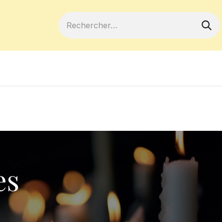
ferts
Devenir membre
Votre coopé
es