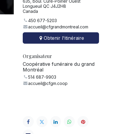
635, boul. Curé-Poirier Ouest
Longueuil QC J4J2H8
Canada
450 677-5203
accueil@cfgrandmontreal.com
Obtenir l'itinéraire
Organisateur
Coopérative funéraire du grand
Montréal
514 687-9903
accueil@cfgm.coop