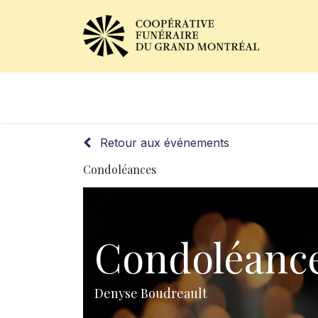
Avis de décès
Services of
Retour aux événements
Condoléances
Condoléanc
Denyse Boudreault