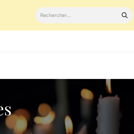
ferts
Devenir membre
Votre coopé
es