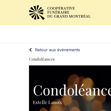
Avis de décès
Services of
Retour aux événements
Condoléances
Condoléanc
Estelle Lanoix