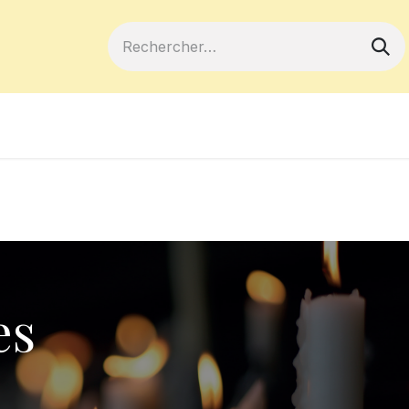
ferts
Devenir membre
Votre coopé
es