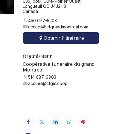
635, boul. Curé-Poirier Ouest
Longueuil QC J4J2H8
Canada
450 677-5203
accueil@cfgrandmontreal.com
Obtenir l'itinéraire
Organisateur
Coopérative funéraire du grand
Montréal
514 687-9903
accueil@cfgm.coop