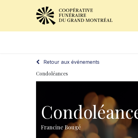
Avis de décès
Services of
Retour aux événements
Condoléances
Condoléanc
Francine Bougé