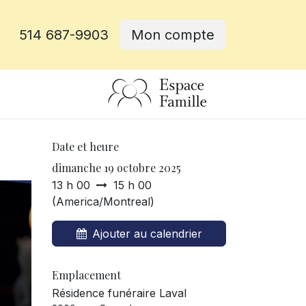
514 687-9903
Mon compte
rative
Date et heure
dimanche 19 octobre 2025
13 h 00
15 h 00
(
America/Montreal
)
Ajouter au calendrier
Emplacement
Résidence funéraire Laval