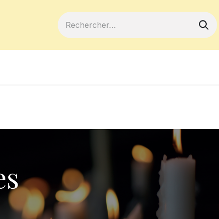
ferts
Devenir membre
Votre coopé
es