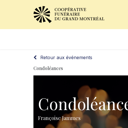
Avis de décès
Services of
Retour aux événements
Condoléances
Condoléanc
Françoise Jammes