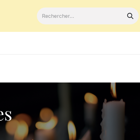
ferts
Devenir membre
Votre coopé
es