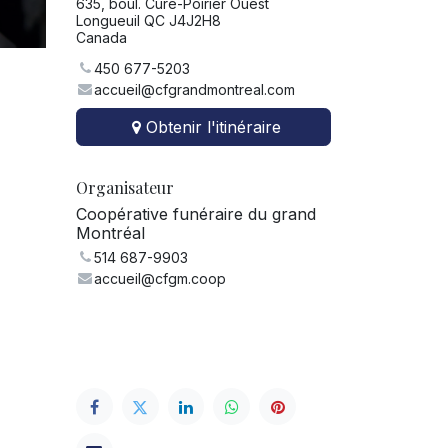
635, boul. Curé-Poirier Ouest
Longueuil QC J4J2H8
Canada
450 677-5203
accueil@cfgrandmontreal.com
Obtenir l'itinéraire
Organisateur
Coopérative funéraire du grand
Montréal
514 687-9903
accueil@cfgm.coop