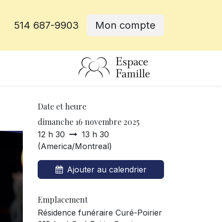
514 687-9903
Mon compte
rative
Date et heure
dimanche 16 novembre 2025
12 h 30
13 h 30
(
America/Montreal
)
Ajouter au calendrier
Emplacement
Résidence funéraire Curé-Poirier