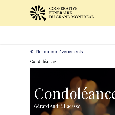
Avis de décès
Services of
Retour aux événements
Condoléances
Condoléanc
Gérard André Lacasse