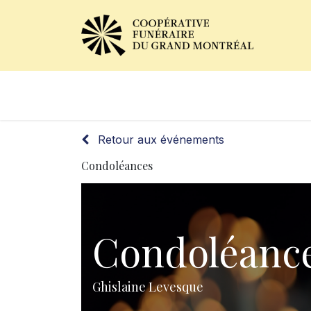
Avis de décès
Services of
Retour aux événements
Condoléances
Condoléanc
Ghislaine Levesque