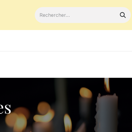
ferts
Devenir membre
Votre coopé
es