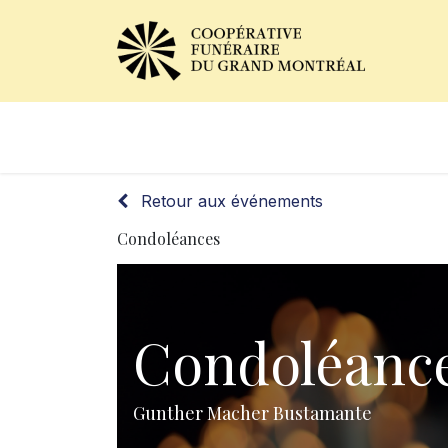
Avis de décès
Services of
Retour aux événements
Condoléances
Condoléanc
Gunther Macher Bustamante