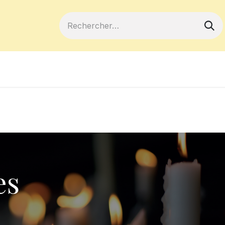
ferts
Devenir membre
Votre coopé
es