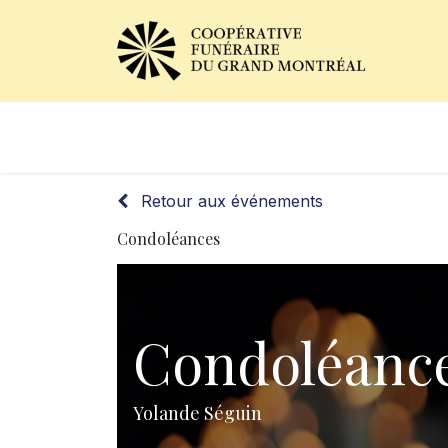
Avis de décès
Services of
Retour aux événements
Condoléances
Condoléanc
Yolande Séguin