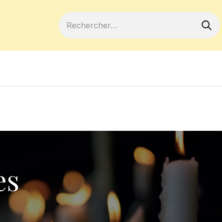
ferts
Devenir membre
Votre coopé
es