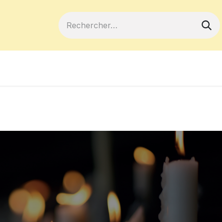
ferts
Devenir membre
Votre coopé