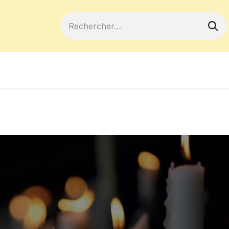
ferts
Devenir membre
Votre coopé