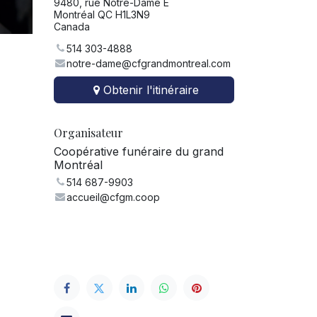
9480, rue Notre-Dame E
Montréal QC H1L3N9
Canada
514 303-4888
notre-dame@cfgrandmontreal.com
Obtenir l'itinéraire
Organisateur
Coopérative funéraire du grand
Montréal
514 687-9903
accueil@cfgm.coop