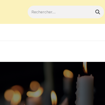
ferts
Devenir membre
Votre coopé