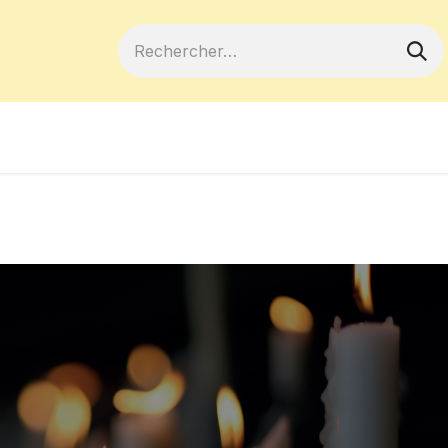
ferts
Devenir membre
Votre coopé