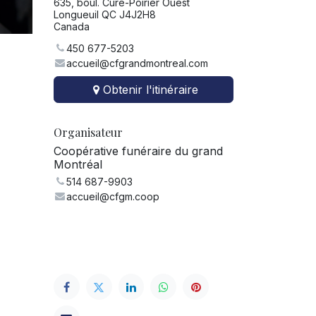
635, boul. Curé-Poirier Ouest
Longueuil QC J4J2H8
Canada
450 677-5203
accueil@cfgrandmontreal.com
Obtenir l'itinéraire
Organisateur
Coopérative funéraire du grand
Montréal
514 687-9903
accueil@cfgm.coop