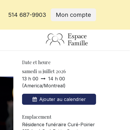
514 687-9903
Mon compte
rative
Date et heure
samedi 11 juillet 2026
13 h 00
14 h 00
(
America/Montreal
)
Ajouter au calendrier
Emplacement
Résidence funéraire Curé-Poirier