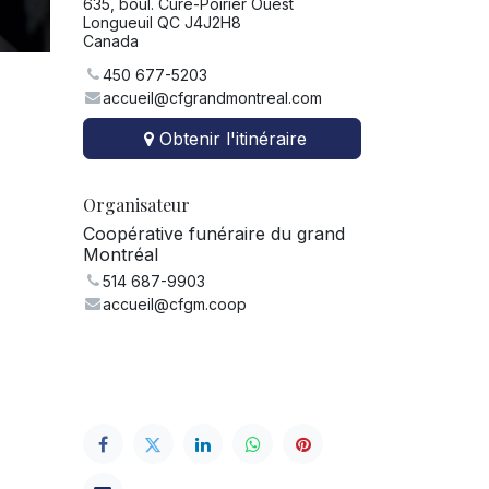
635, boul. Curé-Poirier Ouest
Longueuil QC J4J2H8
Canada
450 677-5203
accueil@cfgrandmontreal.com
Obtenir l'itinéraire
Organisateur
Coopérative funéraire du grand
Montréal
514 687-9903
accueil@cfgm.coop