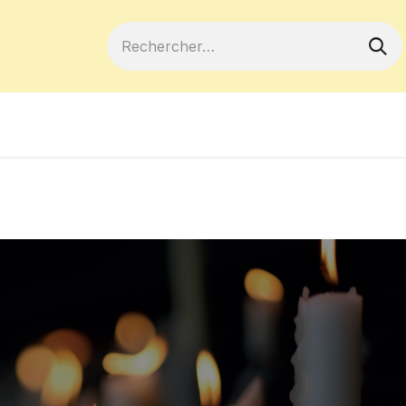
ferts
Devenir membre
Votre coopé