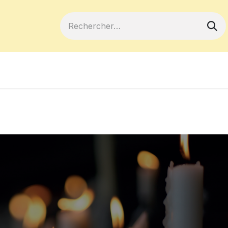
ferts
Devenir membre
Votre coopé