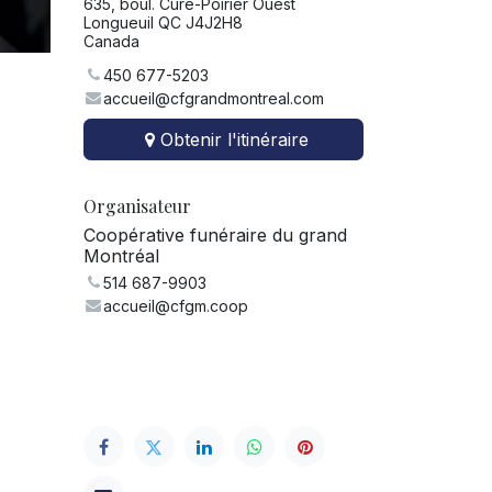
635, boul. Curé-Poirier Ouest
Longueuil QC J4J2H8
Canada
450 677-5203
accueil@cfgrandmontreal.com
Obtenir l'itinéraire
Organisateur
Coopérative funéraire du grand
Montréal
514 687-9903
accueil@cfgm.coop