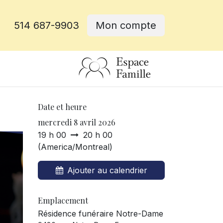
514 687-9903
Mon compte
rative
Date et heure
mercredi 8 avril 2026
19 h 00
20 h 00
(
America/Montreal
)
Ajouter au calendrier
Emplacement
Résidence funéraire Notre-Dame