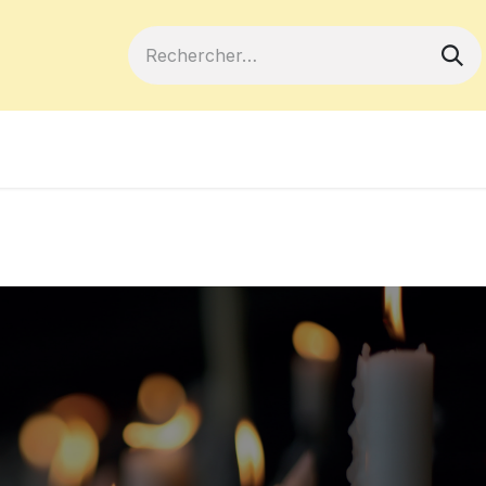
ferts
Devenir membre
Votre coopé