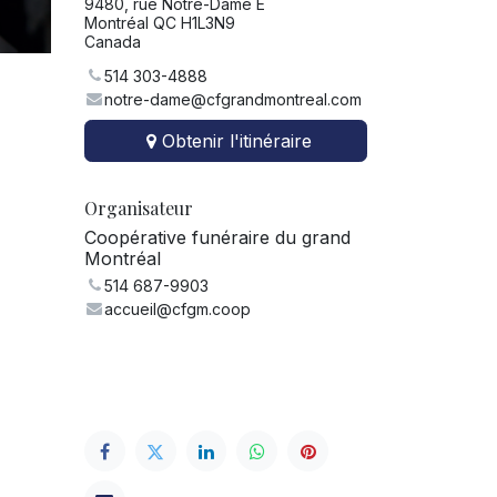
9480, rue Notre-Dame E
Montréal QC H1L3N9
Canada
514 303-4888
notre-dame@cfgrandmontreal.com
Obtenir l'itinéraire
Organisateur
Coopérative funéraire du grand
Montréal
514 687-9903
accueil@cfgm.coop