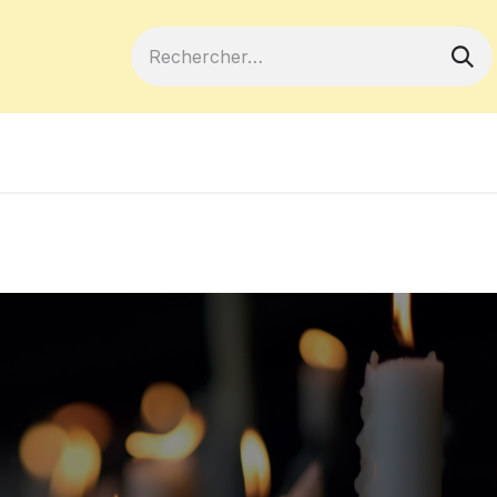
ferts
Devenir membre
Votre coopé