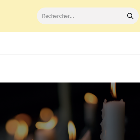
ferts
Devenir membre
Votre coopé