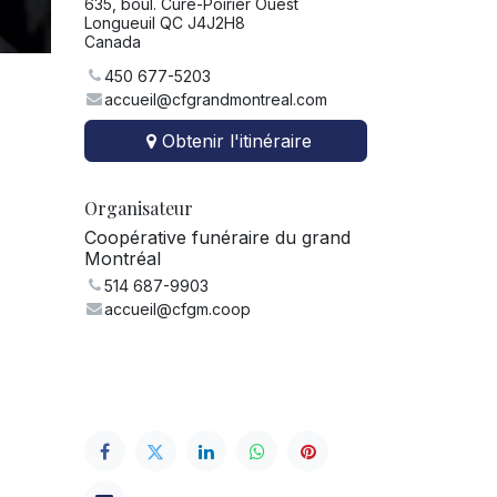
635, boul. Curé-Poirier Ouest
Longueuil QC J4J2H8
Canada
450 677-5203
accueil@cfgrandmontreal.com
Obtenir l'itinéraire
Organisateur
Coopérative funéraire du grand
Montréal
514 687-9903
accueil@cfgm.coop