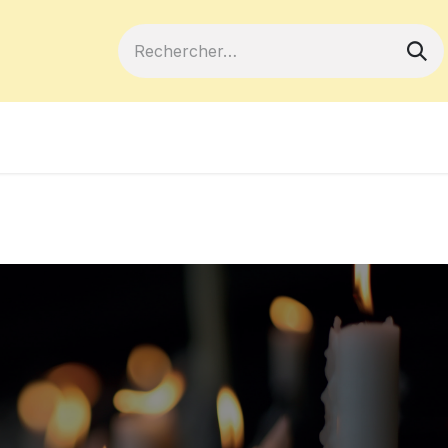
ferts
Devenir membre
Votre coopé