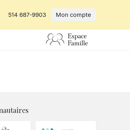
514 687-9903
Mon compte
rative
e
nautaires