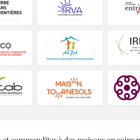
 et commandites à des maisons en soins pa