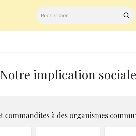
ferts
Devenir membre
Votre coopé
Notre implication social
et commandites à des organismes commu