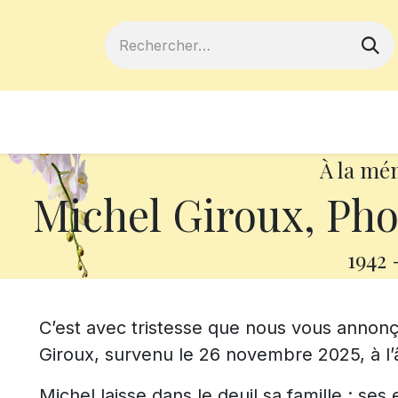
ferts
Devenir membre
Votre coopé
À la mé
Michel Giroux, Pho
1942
C’est avec tristesse que nous vous annon
Giroux, survenu le 26 novembre 2025, à l’
Michel laisse dans le deuil sa famille : se