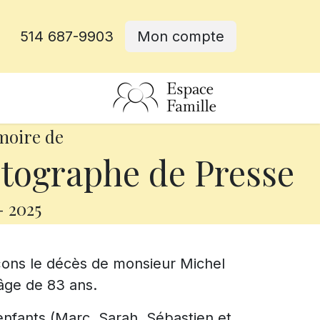
514 687-9903
Mon compte
rative
moire de
tographe de Presse
-
2025
çons le décès de monsieur Michel
âge de 83 ans.
s enfants (Marc, Sarah, Sébastien et