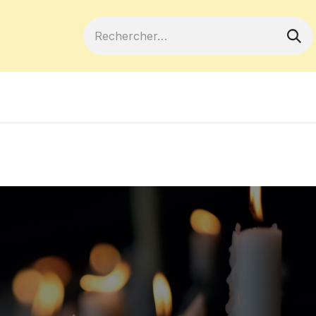
ferts
Devenir membre
Votre coopé