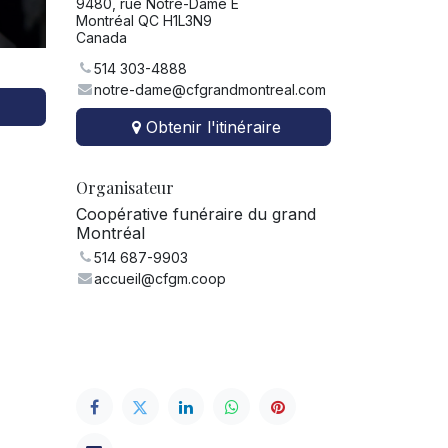
9480, rue Notre-Dame E
Montréal QC H1L3N9
Canada
514 303-4888
notre-dame@cfgrandmontreal.com
Obtenir l'itinéraire
Organisateur
Coopérative funéraire du grand
Montréal
514 687-9903
accueil@cfgm.coop