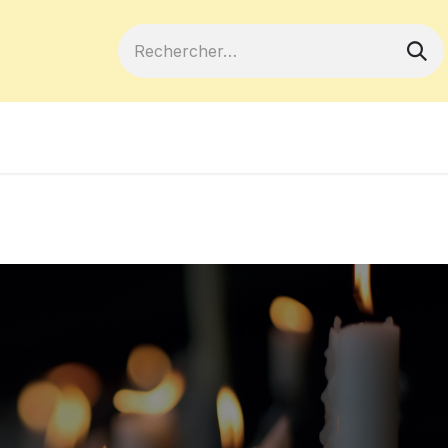
ferts
Devenir membre
Votre coopé