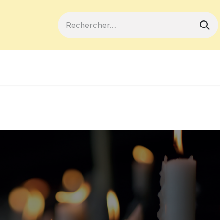
ferts
Devenir membre
Votre coopé