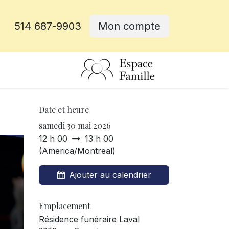
514 687-9903
Mon compte
rative
Date et heure
samedi 30 mai 2026
12 h 00
13 h 00
(
America/Montreal
)
Ajouter au calendrier
Emplacement
Résidence funéraire Laval