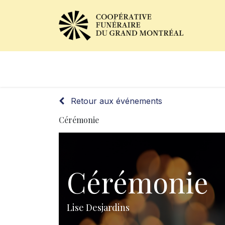
Avis de décès
Services of
Retour aux événements
Cérémonie
Cérémonie
Lise Desjardins