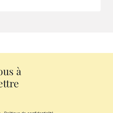
ous à
ettre